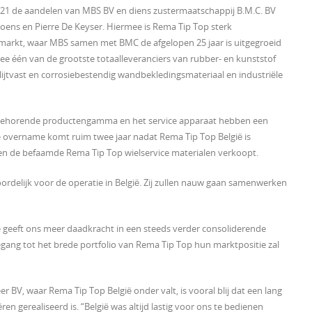
2021 de aandelen van MBS BV en diens zustermaatschappij B.M.C. BV
ens en Pierre De Keyser. Hiermee is Rema Tip Top sterk
arkt, waar MBS samen met BMC de afgelopen 25 jaar is uitgegroeid
ee één van de grootste totaalleveranciers van rubber- en kunststof
tvast en corrosiebestendig wandbekledingsmateriaal en industriële
jbehorende productengamma en het service apparaat hebben een
 overname komt ruim twee jaar nadat Rema Tip Top België is
en de befaamde Rema Tip Top wielservice materialen verkoopt.
ordelijk voor de operatie in België. Zij zullen nauw gaan samenwerken
 geeft ons meer daadkracht in een steeds verder consoliderende
egang tot het brede portfolio van Rema Tip Top hun marktpositie zal
 BV, waar Rema Tip Top België onder valt, is vooral blij dat een lang
ren gerealiseerd is. “België was altijd lastig voor ons te bedienen