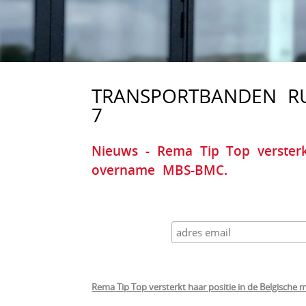
TRANSPORTBANDEN R
7
Nieuws - Rema Tip Top versterk
overname MBS-BMC.
Rema Tip Top versterkt haar positie in de Belgisc