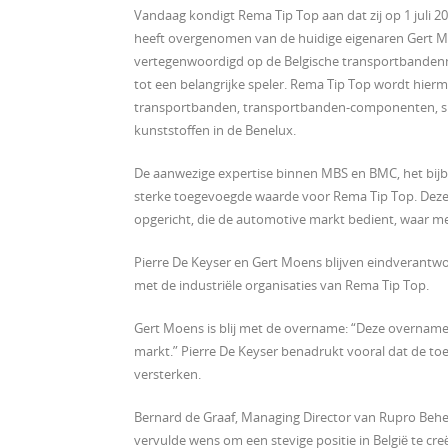
Vandaag kondigt Rema Tip Top aan dat zij op 1 juli 
heeft overgenomen van de huidige eigenaren Gert Mo
vertegenwoordigd op de Belgische transportbandenm
tot een belangrijke speler. Rema Tip Top wordt hierm
transportbanden, transportbanden-componenten, slij
kunststoffen in de Benelux.
De aanwezige expertise binnen MBS en BMC, het bi
sterke toegevoegde waarde voor Rema Tip Top. Deze
opgericht, die de automotive markt bedient, waar m
Pierre De Keyser en Gert Moens blijven eindverantwo
met de industriële organisaties van Rema Tip Top.
Gert Moens is blij met de overname: “Deze overname
markt.” Pierre De Keyser benadrukt vooral dat de to
versterken.
Bernard de Graaf, Managing Director van Rupro Beheer
vervulde wens om een stevige positie in België te creë